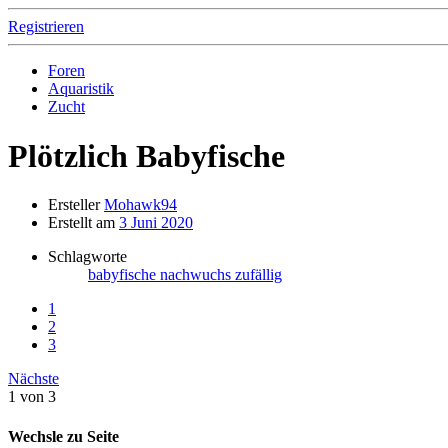
Registrieren
Foren
Aquaristik
Zucht
Plötzlich Babyfische
Ersteller
Mohawk94
Erstellt am
3 Juni 2020
Schlagworte
babyfische
nachwuchs
zufällig
1
2
3
Nächste
1 von 3
Wechsle zu Seite