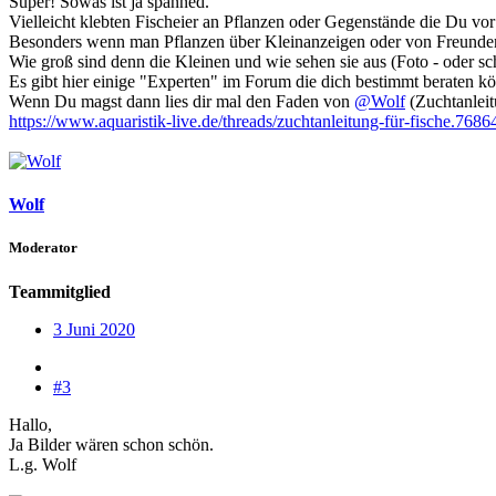
Super! Sowas ist ja spanned.
Vielleicht klebten Fischeier an Pflanzen oder Gegenstände die Du vor 
Besonders wenn man Pflanzen über Kleinanzeigen oder von Freunden 
Wie groß sind denn die Kleinen und wie sehen sie aus (Foto - oder sc
Es gibt hier einige "Experten" im Forum die dich bestimmt beraten k
Wenn Du magst dann lies dir mal den Faden von
@Wolf
(Zuchtanleit
https://www.aquaristik-live.de/threads/zuchtanleitung-für-fische.7686
Wolf
Moderator
Teammitglied
3 Juni 2020
#3
Hallo,
Ja Bilder wären schon schön.
L.g. Wolf