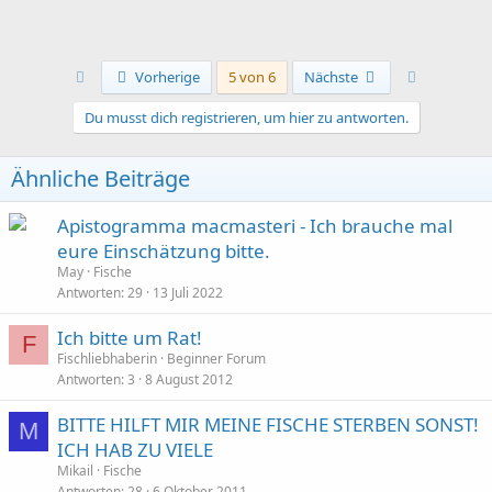
Erste
Letzte
Vorherige
5 von 6
Nächste
Du musst dich registrieren, um hier zu antworten.
Ähnliche Beiträge
Apistogramma macmasteri - Ich brauche mal
eure Einschätzung bitte.
May
Fische
Antworten
29
13 Juli 2022
Ich bitte um Rat!
F
Fischliebhaberin
Beginner Forum
Antworten
3
8 August 2012
BITTE HILFT MIR MEINE FISCHE STERBEN SONST!
M
ICH HAB ZU VIELE
Mikail
Fische
Antworten
28
6 Oktober 2011