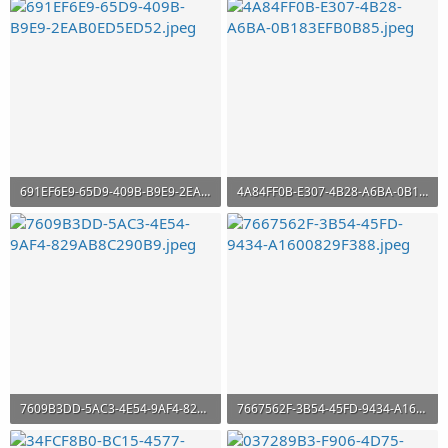
437,4 KB · Aufrufe: 28
336,9 KB · Aufrufe: 25
691EF6E9-65D9-409B-B9E9-2EAB0ED5ED52.jpeg
4A84FF0B-E307-4B28-A6BA-0B183EFB0B85.jpeg
318,3 KB · Aufrufe: 25
304,7 KB · Aufrufe: 26
7609B3DD-5AC3-4E54-9AF4-829AB8C290B9.jpeg
7667562F-3B54-45FD-9434-A1600829F388.jpeg
438,8 KB · Aufrufe: 26
451,8 KB · Aufrufe: 32