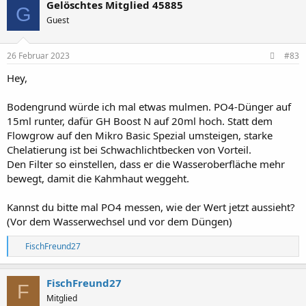
Gelöschtes Mitglied 45885
G
Guest
26 Februar 2023
#83
Hey,
Bodengrund würde ich mal etwas mulmen. PO4-Dünger auf
15ml runter, dafür GH Boost N auf 20ml hoch. Statt dem
Flowgrow auf den Mikro Basic Spezial umsteigen, starke
Chelatierung ist bei Schwachlichtbecken von Vorteil.
Den Filter so einstellen, dass er die Wasseroberfläche mehr
bewegt, damit die Kahmhaut weggeht.
Kannst du bitte mal PO4 messen, wie der Wert jetzt aussieht?
(Vor dem Wasserwechsel und vor dem Düngen)
R
FischFreund27
e
a
k
FischFreund27
F
t
Mitglied
i