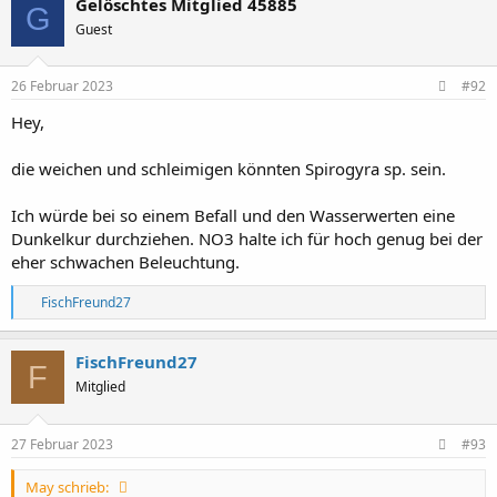
Gelöschtes Mitglied 45885
G
Guest
26 Februar 2023
#92
Hey,
die weichen und schleimigen könnten Spirogyra sp. sein.
Ich würde bei so einem Befall und den Wasserwerten eine
Dunkelkur durchziehen. NO3 halte ich für hoch genug bei der
eher schwachen Beleuchtung.
R
FischFreund27
e
a
k
FischFreund27
F
t
Mitglied
i
o
n
e
27 Februar 2023
#93
n
:
May schrieb: