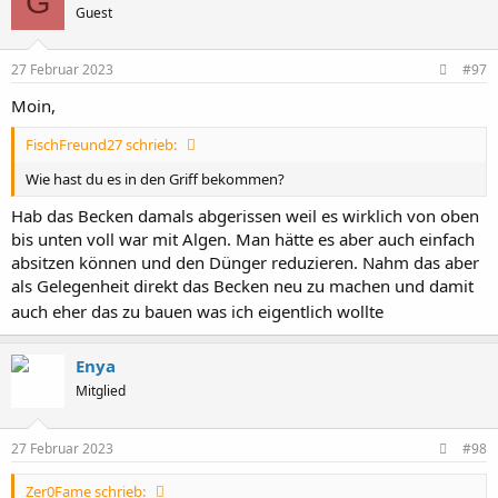
G
Guest
i
o
n
e
27 Februar 2023
#97
n
:
Moin,
FischFreund27 schrieb:
Wie hast du es in den Griff bekommen?
Hab das Becken damals abgerissen weil es wirklich von oben
bis unten voll war mit Algen. Man hätte es aber auch einfach
absitzen können und den Dünger reduzieren. Nahm das aber
als Gelegenheit direkt das Becken neu zu machen und damit
auch eher das zu bauen was ich eigentlich wollte
Enya
Mitglied
27 Februar 2023
#98
Zer0Fame schrieb: