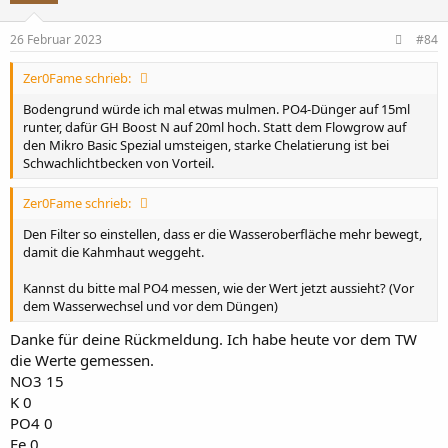
o
n
e
26 Februar 2023
#84
n
:
Zer0Fame schrieb:
Bodengrund würde ich mal etwas mulmen. PO4-Dünger auf 15ml
runter, dafür GH Boost N auf 20ml hoch. Statt dem Flowgrow auf
den Mikro Basic Spezial umsteigen, starke Chelatierung ist bei
Schwachlichtbecken von Vorteil.
Zer0Fame schrieb:
Den Filter so einstellen, dass er die Wasseroberfläche mehr bewegt,
damit die Kahmhaut weggeht.
Kannst du bitte mal PO4 messen, wie der Wert jetzt aussieht? (Vor
dem Wasserwechsel und vor dem Düngen)
Danke für deine Rückmeldung. Ich habe heute vor dem TW
die Werte gemessen.
NO3 15
K 0
PO4 0
Fe 0