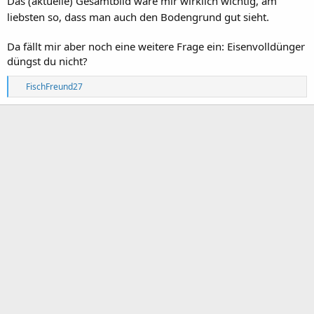
Das (aktuelle) Gesamtbild wäre mir wirklich wichtig, am
liebsten so, dass man auch den Bodengrund gut sieht.
Da fällt mir aber noch eine weitere Frage ein: Eisenvolldünger
düngst du nicht?
R
FischFreund27
e
a
k
t
i
o
n
e
n
: