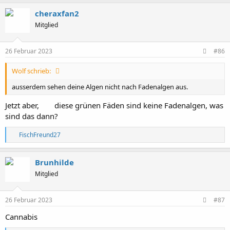
cheraxfan2
Mitglied
26 Februar 2023
#86
Wolf schrieb:
ausserdem sehen deine Algen nicht nach Fadenalgen aus.
Jetzt aber,
diese grünen Fäden sind keine Fadenalgen, was
sind das dann?
R
FischFreund27
e
a
k
Brunhilde
t
Mitglied
i
o
n
e
26 Februar 2023
#87
n
:
Cannabis