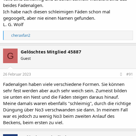
beides Fadenalgen.
Ich habe nach diesen schleimigen Fäden schon mal
gegoogelt, aber nie einen Namen gefunden.
L. G. Wolf
R
cheraxfan2
e
a
k
Gelöschtes Mitglied 45887
G
t
Guest
i
o
n
e
26 Februar 2023
#91
n
:
Fadenalgen haben viele verschiedene Formen. Sie können
sehr fest werden aber auch sehr weich sein. Zumeist bilden
sie unten ein Nest und die Fäden steigen daraus hinauf.
Meine damals waren ebenfalls "schleimig", durch die richtige
Düngung über No3 verschwanden sie dann. In meinem Fall
war es jedoch zu wenig No3 beim zweiten Anlauf des
Beckens, beim ersten zu viel.