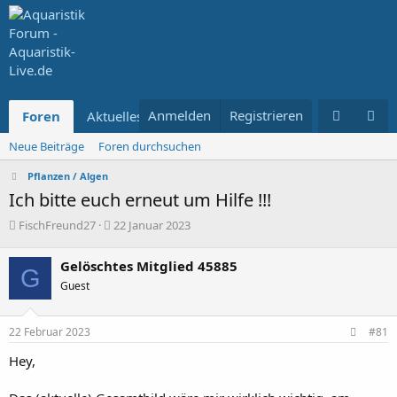
Anmelden
Registrieren
Foren
Aktuelles
Neue Beiträge
Foren durchsuchen
Pflanzen / Algen
Ich bitte euch erneut um Hilfe !!!
E
E
FischFreund27
22 Januar 2023
r
r
s
s
Gelöschtes Mitglied 45885
G
t
t
Guest
e
e
l
l
l
l
22 Februar 2023
#81
e
t
r
a
Hey,
m