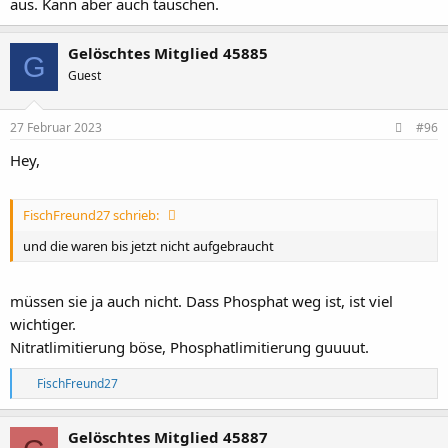
aus. Kann aber auch täuschen.
Gelöschtes Mitglied 45885
G
Guest
27 Februar 2023
#96
Hey,
FischFreund27 schrieb:
und die waren bis jetzt nicht aufgebraucht
müssen sie ja auch nicht. Dass Phosphat weg ist, ist viel
wichtiger.
Nitratlimitierung böse, Phosphatlimitierung guuuut.
R
FischFreund27
e
a
k
Gelöschtes Mitglied 45887
t