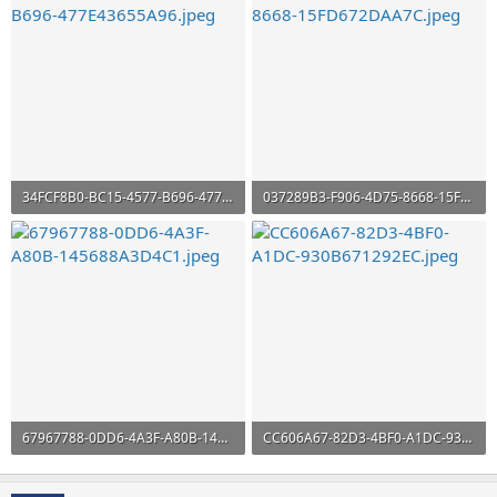
34FCF8B0-BC15-4577-B696-477E43655A96.jpeg
037289B3-F906-4D75-8668-15FD672DAA7C.jpeg
422,3 KB · Aufrufe: 30
418,1 KB · Aufrufe: 30
67967788-0DD6-4A3F-A80B-145688A3D4C1.jpeg
CC606A67-82D3-4BF0-A1DC-930B671292EC.jpeg
552,3 KB · Aufrufe: 30
538,8 KB · Aufrufe: 30