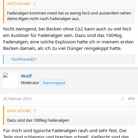
Wolf schrieb:
Fadenalgen kommen meist bei zu wenig No3 und ausserdem sehen
deine Algen nicht nach Fadenalgen aus.
Nicht zwingend, bei Becken ohne Co2 kann auch zu viel No3
ein Auslöser für Fadenalgen sein. Dazu sind das 100%ig
Fadenalgen, eine solche Explosion hatte ich in meinem ersten
Becken damals, als ich zu viel Dünger reingekippt hatte.
R
FischFreund27
e
a
k
Wolf
t
Moderator
Teammitglied
i
o
n
e
26 Februar 2023
#90
n
:
zoVk schrieb:
Dazu sind das 100%ig Fadenalgen
Für mich sind typische Fadenalgen rauh und sehr fest. Die
Teile sind schleimig und brechen schnell. Vielleicht sind das