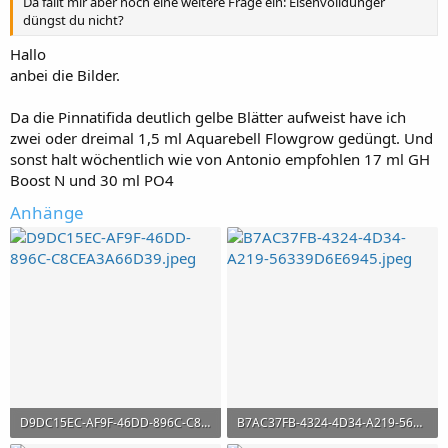
Da fällt mir aber noch eine weitere Frage ein: Eisenvolldünger
düngst du nicht?
Hallo
anbei die Bilder.
Da die Pinnatifida deutlich gelbe Blätter aufweist have ich
zwei oder dreimal 1,5 ml Aquarebell Flowgrow gedüngt. Und
sonst halt wöchentlich wie von Antonio empfohlen 17 ml GH
Boost N und 30 ml PO4
Anhänge
D9DC15EC-AF9F-46DD-896C-C8CEA3A66D39.jpeg
B7AC37FB-4324-4D34-A219-56339D6E6945.jpeg