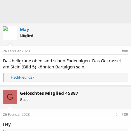
May
Mitglied
26 Februar 2023
#88
Das hellgrüne oben sind schon Fadenalgen. Das Gekrussel
am Stein (Bild 5) könnten Bartalgen sein.
R
FischFreund27
e
a
k
Gelöschtes Mitglied 45887
G
t
Guest
i
o
n
e
26 Februar 2023
#89
n
:
Hey,