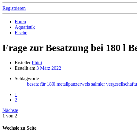
Registrieren
Foren
Aquaristik
Fische
Frage zur Besatzung bei 180 l B
Ersteller
Phini
Erstellt am
3 März 2022
Schlagworte
besatz für 180l
metallpanzerwels
salmler
vergesellschaft
1
2
Nächste
1 von 2
Wechsle zu Seite