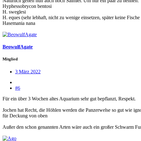
Natürlich gehen nun auch noch Salmler. Um nur ein paar zu nennen:
Hyphessobrycon bentosi
H. sweglesi
H. eques (sehr lebhaft, nicht zu wenige einsetzen, später keine Fische
Hasemania nana
BeowulfAgate
Mitglied
3 März 2022
#6
Für ein über 3 Wochen altes Aquarium sehr gut bepflanzt, Respekt.
Jochen hat Recht, die Höhlen werden die Panzerwelse so gut wie ign
für Deckung von oben
Außer den schon genannten Arten wäre auch ein großer Schwarm Fu