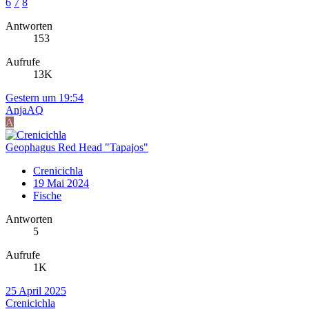
6
7
8
Antworten
153
Aufrufe
13K
Gestern um 19:54
AnjaAQ
A
Geophagus Red Head "Tapajos"
Crenicichla
19 Mai 2024
Fische
Antworten
5
Aufrufe
1K
25 April 2025
Crenicichla