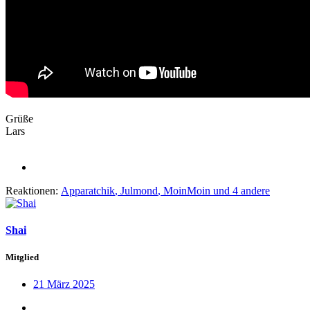
Grüße
Lars
Reaktionen:
Apparatchik
,
Julmond
,
MoinMoin
und 4 andere
Shai
Mitglied
21 März 2025