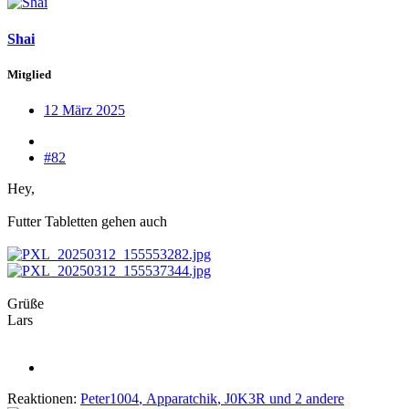
Shai
Mitglied
12 März 2025
#82
Hey,
Futter Tabletten gehen auch
Grüße
Lars
Reaktionen:
Peter1004
,
Apparatchik
,
J0K3R
und 2 andere