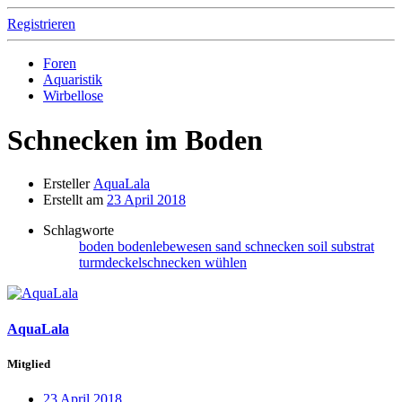
Registrieren
Foren
Aquaristik
Wirbellose
Schnecken im Boden
Ersteller
AquaLala
Erstellt am
23 April 2018
Schlagworte
boden
bodenlebewesen
sand
schnecken
soil
substrat
turmdeckelschnecken
wühlen
AquaLala
Mitglied
23 April 2018