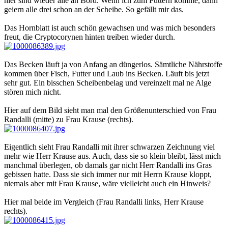
hier sind wieder alle an Bord. Wenn ich zum Füttern komme, dann
geiern alle drei schon an der Scheibe. So gefällt mir das.
Das Hornblatt ist auch schön gewachsen und was mich besonders
freut, die Cryptocorynen hinten treiben wieder durch.
Das Becken läuft ja von Anfang an düngerlos. Sämtliche Nährstoffe
kommen über Fisch, Futter und Laub ins Becken. Läuft bis jetzt
sehr gut. Ein bisschen Scheibenbelag und vereinzelt mal ne Alge
stören mich nicht.
Hier auf dem Bild sieht man mal den Größenunterschied von Frau
Randalli (mitte) zu Frau Krause (rechts).
Eigentlich sieht Frau Randalli mit ihrer schwarzen Zeichnung viel
mehr wie Herr Krause aus. Auch, dass sie so klein bleibt, lässt mich
manchmal überlegen, ob damals gar nicht Herr Randalli ins Gras
gebissen hatte. Dass sie sich immer nur mit Herrn Krause kloppt,
niemals aber mit Frau Krause, wäre vielleicht auch ein Hinweis?
Hier mal beide im Vergleich (Frau Randalli links, Herr Krause
rechts).