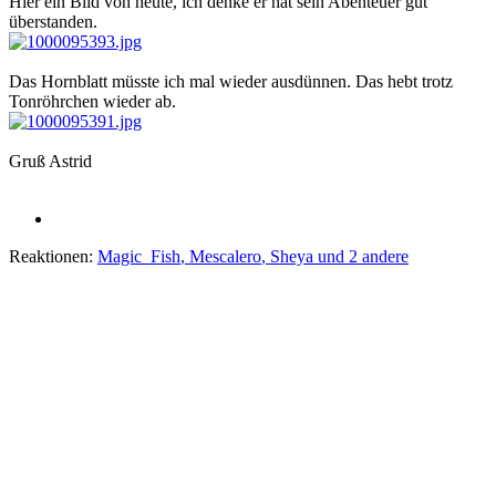
Hier ein Bild von heute, ich denke er hat sein Abenteuer gut
überstanden.
Das Hornblatt müsste ich mal wieder ausdünnen. Das hebt trotz
Tonröhrchen wieder ab.
Gruß Astrid
Reaktionen:
Magic_Fish
,
Mescalero
,
Sheya
und 2 andere