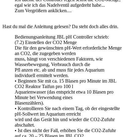
egal wie ich das Nadelventil aufgedreht habe...
Zum Vergrößern anklicken....
Hast du mal die Anleitung gelesen? Da steht doch alles drin.
Bedienungsanleitung JBL pH Controller schrieb:
(7.2) Einstellen der CO2 Menge
Die für den gewünschten pH-Wert erforderliche Menge
an CO2, die zugegeben werden
muss, hängt von verschiedenen Faktoren, wie
Wasserbewegung, Verbrauch durch die
Pfl anzen etc. ab und muss für jedes Aquarium
individuell ermittelt werden.
• Beginnen Sie mit ca. 15 Blasen pro Minute im JBL
CO2 Reaktor Taifun pro 100 l
Aquarienwasser (das entspricht etwa 10 Blasen pro
Minute bei Verwendung eines
Blasenzählers).
• Kontrollieren Sie nach einem Tag, ob der eingestellte
pH-Sollwert im Aquarium erreicht
wird und das Gerät hin und wieder die CO2-Zufuhr
abschaltet.
• Ist dies nicht der Fall, erhöhen Sie die CO2-Zufuhr
auf ca. 20 – 25 Blasen im JBL CO2