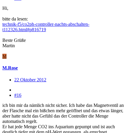
Hi,
bitte da lesen:
technik-f5/co2ph-controller-nachts-abschalten-
t112326.html#p816719
Beste Grüße
Martin
M
M.Rose
22 Oktober 2012
#16
ich bin mir da nämlich nicht sicher. Ich habe das Magnetventil an
der Flasche mal ein bißchen mehr geöffnet und das etwas länger,
aber hatte nicht das Gefühl das der Controller die Menge
automatisch regelt.
Er hat jede Menge CO2 ins Aquarium gepumpt und ist auch
deutlich tiefer mit dem pH-Wert gegangen, als errechnet...