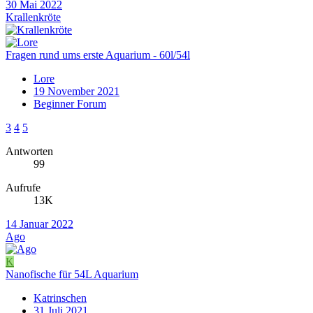
30 Mai 2022
Krallenkröte
Fragen rund ums erste Aquarium - 60l/54l
Lore
19 November 2021
Beginner Forum
3
4
5
Antworten
99
Aufrufe
13K
14 Januar 2022
Ago
K
Nanofische für 54L Aquarium
Katrinschen
31 Juli 2021