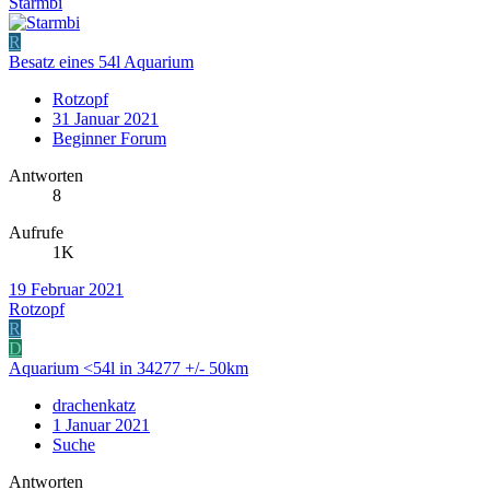
Starmbi
R
Besatz eines 54l Aquarium
Rotzopf
31 Januar 2021
Beginner Forum
Antworten
8
Aufrufe
1K
19 Februar 2021
Rotzopf
R
D
Aquarium <54l in 34277 +/- 50km
drachenkatz
1 Januar 2021
Suche
Antworten