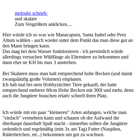
melzuke schrieb:
und skalare
Zum Vergrößern anklicken....
Hier würde ich so was wie Manacapuru, Santa Isabel oder Peru
Altum wählen - auch wieder unter dem Punkt das man diese gut an
den Mann bringen kann.
Das mag bei dem Wasser funktionieren - ich persönlich würde
allerdings versuchen Wildfänge als Elterntiere zu bekommen und
dann eher ne KH bis max 3 anstreben.
Bei Skalaren muss man halt entsprechend hohe Becken (und damit
zwangsläufig große Volumen) einplanen.
Ich hab mal bei nem Hobbyzüchter Tiere gekauft, der hatte
entsprechend mehrere 60cm Hohe Becken mit 300l und mehr, denn
auch die Jungtiere brauchen relativ schnell ihren Platz.
Ich würde mit ein paar "kleineren" Arten anfangen, welche man
"einfach" vermehren kann und schauen ob der Aufwand die
überhaupt dauerhaft Spaß macht - immerhin sollten die Jungtiere
ordentlich und regelmäßig (min 3x am Tag) Futter (Nauplien,
Rädertierchen, etc..) bekommen um gut zu wachsen.