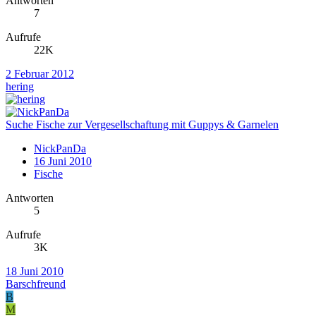
Antworten
7
Aufrufe
22K
2 Februar 2012
hering
Suche Fische zur Vergesellschaftung mit Guppys & Garnelen
NickPanDa
16 Juni 2010
Fische
Antworten
5
Aufrufe
3K
18 Juni 2010
Barschfreund
B
M