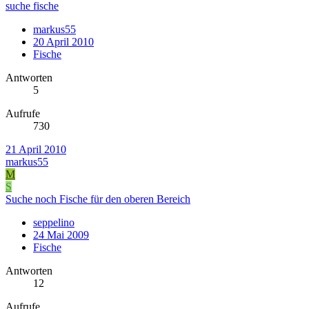
suche fische
markus55
20 April 2010
Fische
Antworten
5
Aufrufe
730
21 April 2010
markus55
M
S
Suche noch Fische für den oberen Bereich
seppelino
24 Mai 2009
Fische
Antworten
12
Aufrufe