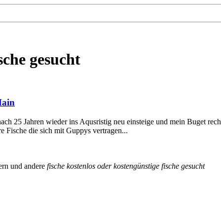
sche gesucht
Main
 nach 25 Jahren wieder ins Aqusristig neu einsteige und mein Buget r
 Fische die sich mit Guppys vertragen...
ern und andere
fische
kostenlos
oder
kostengünstige
fische
gesucht