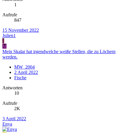
1
Aufrufe
847
15 November 2022
Julien1
J
M
Mein Skalar hat irgendwelche weiße Stellen, die zu Löchern
werden.
MW_2004
2 April 2022
Fische
Antworten
10
Aufrufe
2K
3 April 2022
Enya