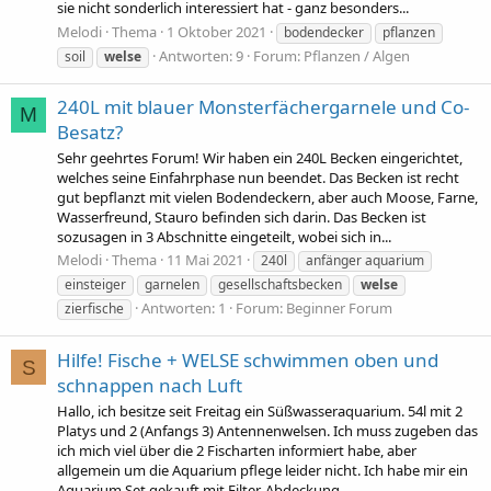
sie nicht sonderlich interessiert hat - ganz besonders...
Melodi
Thema
1 Oktober 2021
bodendecker
pflanzen
Antworten: 9
Forum:
Pflanzen / Algen
soil
welse
240L mit blauer Monsterfächergarnele und Co-
M
Besatz?
Sehr geehrtes Forum! Wir haben ein 240L Becken eingerichtet,
welches seine Einfahrphase nun beendet. Das Becken ist recht
gut bepflanzt mit vielen Bodendeckern, aber auch Moose, Farne,
Wasserfreund, Stauro befinden sich darin. Das Becken ist
sozusagen in 3 Abschnitte eingeteilt, wobei sich in...
Melodi
Thema
11 Mai 2021
240l
anfänger aquarium
einsteiger
garnelen
gesellschaftsbecken
welse
Antworten: 1
Forum:
Beginner Forum
zierfische
Hilfe! Fische + WELSE schwimmen oben und
S
schnappen nach Luft
Hallo, ich besitze seit Freitag ein Süßwasseraquarium. 54l mit 2
Platys und 2 (Anfangs 3) Antennenwelsen. Ich muss zugeben das
ich mich viel über die 2 Fischarten informiert habe, aber
allgemein um die Aquarium pflege leider nicht. Ich habe mir ein
Aquarium Set gekauft mit Filter, Abdeckung...