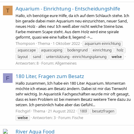
Aquarium - Einrichtung - Entscheidungshilfe
T
Hallo, ich benötige eure Hilfe, da ich auf dem Schlauch stehe. Ich
bin gerade dabei mein Aquarium neu einzurichten, neuer Sand,
neues Holz - alles neu! Ich weiß aber nicht welche Steine bzw.
Farbe meinem Scape steht. Aus dem Holz wird eine spirale
geformt, quasi wie eine halbe 8, liegend ->...
Thompson
Thema
1 Oktober 2022
aquarium einrichtung
aquascape
aquascaping
bodengrund
einrichtung
holz
layout
sand
unterstützung - einrichtungsplanung
welse
Antworten: 8
Forum:
Allgemeines
180 Liter, Fragen zum Besatz
F
Hallo zusammen, Ich habe ein 180 Liter Aquarium. Momentan
möchte ich etwas am Besatz ändern. Dabei ist mir das Tierwohl
sehr wichtig. In Aquaristik Fachgeschäften wurde mir oft gesagt,
dass es kein Problem ist bei meinem Besatz weitere Tiere dazu zu
setzen. Ich persönlich habe aber das Gefühl...
Fischgirl
Thema
21 August 2022
180l
besatzfragen
Antworten: 3
Forum:
Fische
welse
River Aqua Food