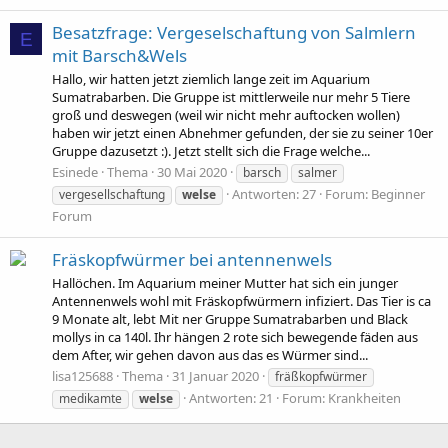
Besatzfrage: Vergeselschaftung von Salmlern
E
mit Barsch&Wels
Hallo, wir hatten jetzt ziemlich lange zeit im Aquarium
Sumatrabarben. Die Gruppe ist mittlerweile nur mehr 5 Tiere
groß und deswegen (weil wir nicht mehr auftocken wollen)
haben wir jetzt einen Abnehmer gefunden, der sie zu seiner 10er
Gruppe dazusetzt :). Jetzt stellt sich die Frage welche...
Esinede
Thema
30 Mai 2020
barsch
salmer
Antworten: 27
Forum:
Beginner
vergesellschaftung
welse
Forum
Fräskopfwürmer bei antennenwels
Hallöchen. Im Aquarium meiner Mutter hat sich ein junger
Antennenwels wohl mit Fräskopfwürmern infiziert. Das Tier is ca
9 Monate alt, lebt Mit ner Gruppe Sumatrabarben und Black
mollys in ca 140l. Ihr hängen 2 rote sich bewegende fäden aus
dem After, wir gehen davon aus das es Würmer sind...
lisa125688
Thema
31 Januar 2020
fräßkopfwürmer
Antworten: 21
Forum:
Krankheiten
medikamte
welse