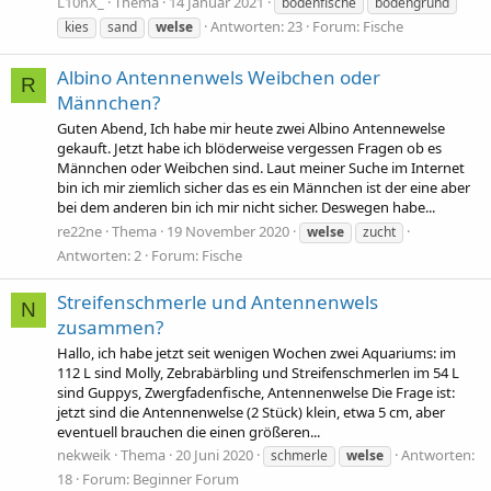
L10nX_
Thema
14 Januar 2021
bodenfische
bodengrund
Antworten: 23
Forum:
Fische
kies
sand
welse
Albino Antennenwels Weibchen oder
R
Männchen?
Guten Abend, Ich habe mir heute zwei Albino Antennewelse
gekauft. Jetzt habe ich blöderweise vergessen Fragen ob es
Männchen oder Weibchen sind. Laut meiner Suche im Internet
bin ich mir ziemlich sicher das es ein Männchen ist der eine aber
bei dem anderen bin ich mir nicht sicher. Deswegen habe...
re22ne
Thema
19 November 2020
welse
zucht
Antworten: 2
Forum:
Fische
Streifenschmerle und Antennenwels
N
zusammen?
Hallo, ich habe jetzt seit wenigen Wochen zwei Aquariums: im
112 L sind Molly, Zebrabärbling und Streifenschmerlen im 54 L
sind Guppys, Zwergfadenfische, Antennenwelse Die Frage ist:
jetzt sind die Antennenwelse (2 Stück) klein, etwa 5 cm, aber
eventuell brauchen die einen größeren...
nekweik
Thema
20 Juni 2020
Antworten:
schmerle
welse
18
Forum:
Beginner Forum