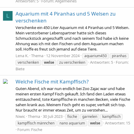
Antworten: 5
Forum:
Allgemeines
Aquarium mit 4 Piranhas und 5 Welsen zu
L
verschenken
Verschenke ein 450 Liter Aquarium mit 4 Piranhas und 5 Welsen.
Mein verstorbener Lebenspartner hatte sich dieses
Schmuckstück angeschafft und nach seinem Tod habe ich keine
Ahnung was ich mit den Fischen und dem Aquarium machen
soll. Hoffe es freut sich jemand auf diese Tiere.
Lena K.
Thema
12 November 2024
aquarium450
piranhas
Antworten: 5
Forum:
verschenken
welse
zu verschenken
Biete
Welche Fische mit Kampffisch?
Guten Abend, ich war nun endlich bei Zoo Zajac war und habe
meinen ersten Kampf Fisch gekauft. Ich fand den Laden etwas
enttäuschend, tote Kampffische in manchen Becken, viele Fische
sahen krank aus. Meinem Fisch geht es super, verhält sich top.
Nur braucht er immer etwas Zeit, um zu verstehen...
Niwic
Thema
30 Juli 2023
fische
garnelen
kampffisch
Antworten: 15
kampffisch männchen
nano aquarium
welse
Forum:
Fische