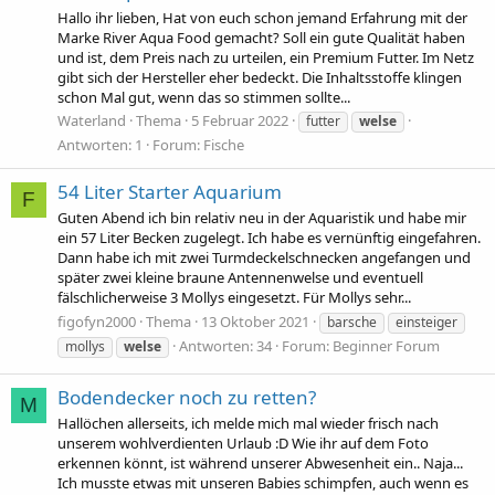
Hallo ihr lieben, Hat von euch schon jemand Erfahrung mit der
Marke River Aqua Food gemacht? Soll ein gute Qualität haben
und ist, dem Preis nach zu urteilen, ein Premium Futter. Im Netz
gibt sich der Hersteller eher bedeckt. Die Inhaltsstoffe klingen
schon Mal gut, wenn das so stimmen sollte...
Waterland
Thema
5 Februar 2022
futter
welse
Antworten: 1
Forum:
Fische
54 Liter Starter Aquarium
F
Guten Abend ich bin relativ neu in der Aquaristik und habe mir
ein 57 Liter Becken zugelegt. Ich habe es vernünftig eingefahren.
Dann habe ich mit zwei Turmdeckelschnecken angefangen und
später zwei kleine braune Antennenwelse und eventuell
fälschlicherweise 3 Mollys eingesetzt. Für Mollys sehr...
figofyn2000
Thema
13 Oktober 2021
barsche
einsteiger
Antworten: 34
Forum:
Beginner Forum
mollys
welse
Bodendecker noch zu retten?
M
Hallöchen allerseits, ich melde mich mal wieder frisch nach
unserem wohlverdienten Urlaub :D Wie ihr auf dem Foto
erkennen könnt, ist während unserer Abwesenheit ein.. Naja...
Ich musste etwas mit unseren Babies schimpfen, auch wenn es