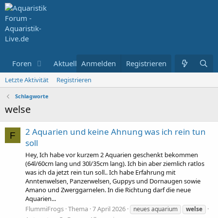
Foren
Aktuelles
Anmelden
Registrieren
Letzte Aktivität
Registrieren
Schlagworte
welse
2 Aquarien und keine Ahnung was ich rein tun
F
soll
Hey, Ich habe vor kurzem 2 Aquarien geschenkt bekommen
(64l/60cm lang und 30l/35cm lang). Ich bin aber ziemlich ratlos
was ich da jetzt rein tun soll.. Ich habe Erfahrung mit
Anntenwelsen, Panzerwelsen, Guppys und Dornaugen sowie
Amano und Zwerggarnelen. In die Richtung darf die neue
Aquarien...
FlummiFrogs
Thema
7 April 2026
neues aquarium
welse