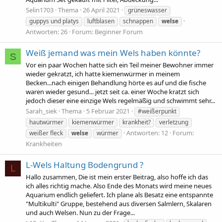
Selin1703
Thema
26 April 2021
grüneswasser
guppys und platys
luftblasen
schnappen
welse
Antworten: 26
Forum:
Beginner Forum
Weiß jemand was mein Wels haben könnte?
S
Vor ein paar Wochen hatte sich ein Teil meiner Bewohner immer
wieder gekratzt, ich hatte kiemenwürmer in meinem
Becken...nach einigen Behandlung hörte es auf und die fische
waren wieder gesund... jetzt seit ca. einer Woche kratzt sich
jedoch dieser eine einzige Wels regelmäßig und schwimmt sehr...
Sarah_siek
Thema
5 Februar 2021
#weißerpunkt
hautwürmer
kiemenwürmer
krankheit?
verletzung
Antworten: 12
Forum:
weißer fleck
welse
würmer
Krankheiten
L-Wels Haltung Bodengrund ?
L
Hallo zusammen, Die ist mein erster Beitrag, also hoffe ich das
ich alles richtig mache. Also Ende des Monats wird meine neues
Aquarium endlich geliefert. Ich plane als Besatz eine entspannte
"Multikulti" Gruppe, bestehend aus diversen Salmlern, Skalaren
und auch Welsen. Nun zu der Frage...