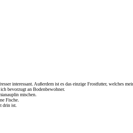
ser interessant. Außerdem ist es das einzige Frostfutter, welches me
e ich bevorzugt an Bodenbewohner.
emianauplin mischen.
ine Fische.
 drin ist.