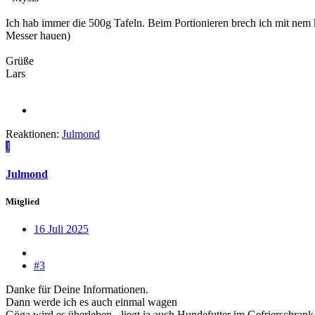
Ich hab immer die 500g Tafeln. Beim Portionieren brech ich mit nem 
Messer hauen)
Grüße
Lars
Reaktionen:
Julmond
J
Julmond
Mitglied
16 Juli 2025
#3
Danke für Deine Informationen.
Dann werde ich es auch einmal wagen
Göga wird es überleben - liegt ja auch Hundefutter im Gefrierschrank