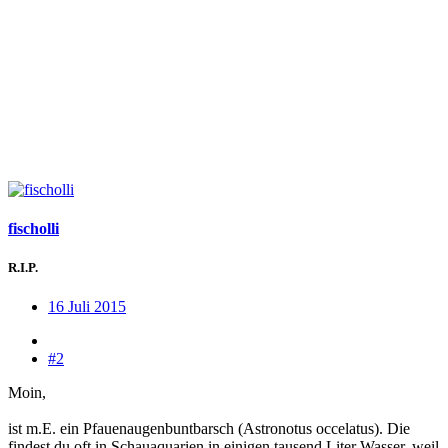
fischolli
R.I.P.
16 Juli 2015
#2
Moin,
ist m.E. ein Pfauenaugenbuntbarsch (Astronotus occelatus). Die
findest du oft in Schauaquarien in einigen tausend Liter Wasser, weil