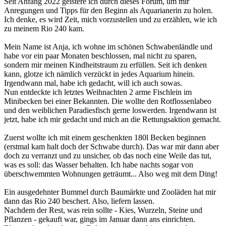
Seit Anfang 2022 geistere ich durch dieses Forum, um mir
Anregungen und Tipps für den Beginn als Aquarianerin zu holen.
Ich denke, es wird Zeit, mich vorzustellen und zu erzählen, wie ich
zu meinem Rio 240 kam.
Mein Name ist Anja, ich wohne im schönen Schwabenländle und
habe vor ein paar Monaten beschlossen, mal nicht zu sparen,
sondern mir meinen Kindheitstraum zu erfüllen. Seit ich denken
kann, glotze ich nämlich verzückt in jedes Aquarium hinein.
Irgendwann mal, habe ich gedacht, will ich auch sowas.
Nun entdeckte ich letztes Weihnachten 2 arme Fischlein im
Minibecken bei einer Bekannten. Die wollte den Rotflossenlabeo
und den weiblichen Paradiesfisch gerne loswerden. Irgendwann ist
jetzt, habe ich mir gedacht und mich an die Rettungsaktion gemacht.
Zuerst wollte ich mit einem geschenkten 180l Becken beginnen
(erstmal kam halt doch der Schwabe durch). Das war mir dann aber
doch zu verranzt und zu unsicher, ob das noch eine Weile das tut,
was es soll: das Wasser behalten. Ich habe nachts sogar von
überschwemmten Wohnungen geträumt... Also weg mit dem Ding!
Ein ausgedehnter Bummel durch Baumärkte und Zooläden hat mir
dann das Rio 240 beschert. Also, liefern lassen.
Nachdem der Rest, was rein sollte - Kies, Wurzeln, Steine und
Pflanzen - gekauft war, gings im Januar dann ans einrichten.