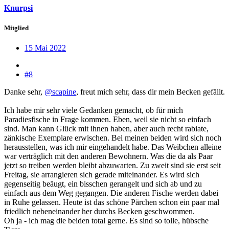
Knurpsi
Mitglied
15 Mai 2022
#8
Danke sehr,
@scapine
, freut mich sehr, dass dir mein Becken gefällt.
Ich habe mir sehr viele Gedanken gemacht, ob für mich
Paradiesfische in Frage kommen. Eben, weil sie nicht so einfach
sind. Man kann Glück mit ihnen haben, aber auch recht rabiate,
zänkische Exemplare erwischen. Bei meinen beiden wird sich noch
herausstellen, was ich mir eingehandelt habe. Das Weibchen alleine
war verträglich mit den anderen Bewohnern. Was die da als Paar
jetzt so treiben werden bleibt abzuwarten. Zu zweit sind sie erst seit
Freitag, sie arrangieren sich gerade miteinander. Es wird sich
gegenseitig beäugt, ein bisschen gerangelt und sich ab und zu
einfach aus dem Weg gegangen. Die anderen Fische werden dabei
in Ruhe gelassen. Heute ist das schöne Pärchen schon ein paar mal
friedlich nebeneinander her durchs Becken geschwommen.
Oh ja - ich mag die beiden total gerne. Es sind so tolle, hübsche