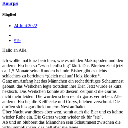
Knurpsi
Mitglied
24 Juni 2022
#19
Hallo an Alle.
Ich wollte mal kurz berichten, wie es mit den Makropoden und den
anderen Fischen so "zwischenfischig" läuft. Das Pärchen zieht jetzt
ca. 1,5 Monate seine Runden bei mir. Bisher gibt es nichts
schlechtes zu berichten *gleich mal auf Holz klopfen*.
Ganz am Anfang hat das Männchen ein recht dürftiges Schaumnest
gebaut, das Weibchen legte trotzdem ihre Eier. Jetzt wurde es kurz
hektisch. Das Weibchen konnte ab diesem Zeitpunkt die Garras
nicht mehr leiden. Die wurden schon recht rigoros vertrieben. Alle
anderen Fische, die Keilflecke und Corys, blieben verschont. Die
durften sich sogar direkt unterm Nest aufhalten.
Über Nacht war dieses aber weg, somit auch die Eier und es kehrte
wieder Ruhe ein. Die Garras waren wieder ok für "sie".
Ab und an blubbert das Männchen sein Schaumnest zwischen die
Schwimmpflanzen, das hält aber nie lange.