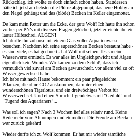
Rückschlag, ich wollte es doch einfach schön haben. Stattdessen
hätte ich jetzt am liebsten die Plörre abgepumpt, das neue Hobby an
den Nagel gehängt und das (blöde) Becken im Keller eingemottet.
Da kam mein Retter um die Ecke, der gute Wolf! Ich hatte ihn schon
vorher per PN's mit diversen Fragen gelöchert, jetzt erreichte ihn ein
lauter Hilfeschrei. ALGEN!
Ich durfte ihn zuhause mit einem Glas voller Aquarienwasser
besuchen. Nachdem ich seine superschönen Becken bestaunt habe -
es sind viele, es hat gedauert - hat Wolf mit seinen Tests meine
Wasserwerte ermittelt. Es war alles im Ungleichgewicht und Algen
eigentlich kein Wunder. Wir kamen zu dem Schluß, dass ich
vermutlich viel zuviel am Becken gewurschtelt, vor allem viel zu oft
Wasser gewechselt habe.
Ich habe mit nach Hause bekommen: ein paar pflegeleichte
Pflanzen, die ohne CO2 auskommen, darunter einen
wunderschönen Tigerlotus, und ein dreiwöchiges Verbot für
Wasserwechsel. Und einen Spruch. Irgendetwas mit "Geduld" und
"Tugend des Aquarianers"...
Was soll ich sagen? Nach 3 Wochen lief alles relativ rund. Keine
Rede mehr vom Abpumpen und einmotten. Die Freude am Becken
war zurück gekehrt!
Wieder durfte ich zu Wolf kommen. Er hat mir wieder sämtliche