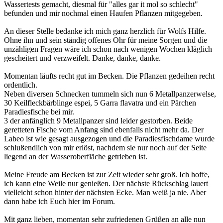
Wassertests gemacht, diesmal für "alles gar it mol so schlecht"
befunden und mir nochmal einen Haufen Pflanzen mitgegeben.
An dieser Stelle bedanke ich mich ganz herzlich für Wolfs Hilfe.
Ohne ihn und sein ständig offenes Ohr für meine Sorgen und die
unzähligen Fragen wäre ich schon nach wenigen Wochen kläglich
gescheitert und verzweifelt. Danke, danke, danke.
Momentan läufts recht gut im Becken. Die Pflanzen gedeihen recht
ordentlich.
Neben diversen Schnecken tummeln sich nun 6 Metallpanzerwelse,
30 Keilfleckbärblinge espei, 5 Garra flavatra und ein Pärchen
Paradiesfische bei mir.
3 der anfänglich 9 Metallpanzer sind leider gestorben. Beide
geretteten Fische vom Anfang sind ebenfalls nicht mehr da. Der
Labeo ist wie gesagt ausgezogen und die Paradiesfischdame wurde
schlußendlich von mir erlöst, nachdem sie nur noch auf der Seite
liegend an der Wasseroberfläche getrieben ist.
Meine Freude am Becken ist zur Zeit wieder sehr groß. Ich hoffe,
ich kann eine Weile nur genießen. Der nächste Rückschlag lauert
vielleicht schon hinter der nächsten Ecke. Man weiß ja nie. Aber
dann habe ich Euch hier im Forum.
Mit ganz lieben, momentan sehr zufriedenen Grüßen an alle nun