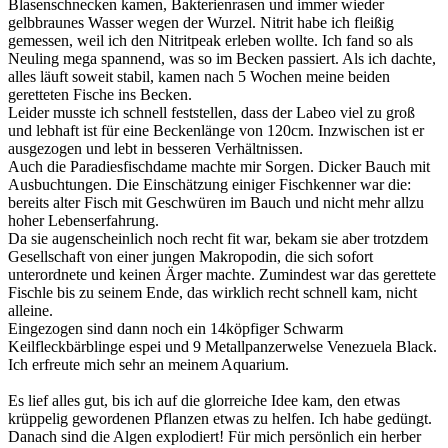
Blasenschnecken kamen, Bakterienrasen und immer wieder
gelbbraunes Wasser wegen der Wurzel. Nitrit habe ich fleißig
gemessen, weil ich den Nitritpeak erleben wollte. Ich fand so als
Neuling mega spannend, was so im Becken passiert. Als ich dachte,
alles läuft soweit stabil, kamen nach 5 Wochen meine beiden
geretteten Fische ins Becken.
Leider musste ich schnell feststellen, dass der Labeo viel zu groß
und lebhaft ist für eine Beckenlänge von 120cm. Inzwischen ist er
ausgezogen und lebt in besseren Verhältnissen.
Auch die Paradiesfischdame machte mir Sorgen. Dicker Bauch mit
Ausbuchtungen. Die Einschätzung einiger Fischkenner war die:
bereits alter Fisch mit Geschwüren im Bauch und nicht mehr allzu
hoher Lebenserfahrung.
Da sie augenscheinlich noch recht fit war, bekam sie aber trotzdem
Gesellschaft von einer jungen Makropodin, die sich sofort
unterordnete und keinen Ärger machte. Zumindest war das gerettete
Fischle bis zu seinem Ende, das wirklich recht schnell kam, nicht
alleine.
Eingezogen sind dann noch ein 14köpfiger Schwarm
Keilfleckbärblinge espei und 9 Metallpanzerwelse Venezuela Black.
Ich erfreute mich sehr an meinem Aquarium.
Es lief alles gut, bis ich auf die glorreiche Idee kam, den etwas
krüppelig gewordenen Pflanzen etwas zu helfen. Ich habe gedüngt.
Danach sind die Algen explodiert! Für mich persönlich ein herber