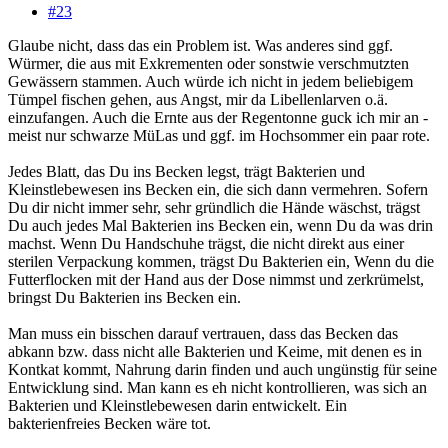
#23
Glaube nicht, dass das ein Problem ist. Was anderes sind ggf.
Würmer, die aus mit Exkrementen oder sonstwie verschmutzten
Gewässern stammen. Auch würde ich nicht in jedem beliebigem
Tümpel fischen gehen, aus Angst, mir da Libellenlarven o.ä.
einzufangen. Auch die Ernte aus der Regentonne guck ich mir an -
meist nur schwarze MüLas und ggf. im Hochsommer ein paar rote.
Jedes Blatt, das Du ins Becken legst, trägt Bakterien und
Kleinstlebewesen ins Becken ein, die sich dann vermehren. Sofern
Du dir nicht immer sehr, sehr gründlich die Hände wäschst, trägst
Du auch jedes Mal Bakterien ins Becken ein, wenn Du da was drin
machst. Wenn Du Handschuhe trägst, die nicht direkt aus einer
sterilen Verpackung kommen, trägst Du Bakterien ein, Wenn du die
Futterflocken mit der Hand aus der Dose nimmst und zerkrümelst,
bringst Du Bakterien ins Becken ein.
Man muss ein bisschen darauf vertrauen, dass das Becken das
abkann bzw. dass nicht alle Bakterien und Keime, mit denen es in
Kontkat kommt, Nahrung darin finden und auch ungünstig für seine
Entwicklung sind. Man kann es eh nicht kontrollieren, was sich an
Bakterien und Kleinstlebewesen darin entwickelt. Ein
bakterienfreies Becken wäre tot.