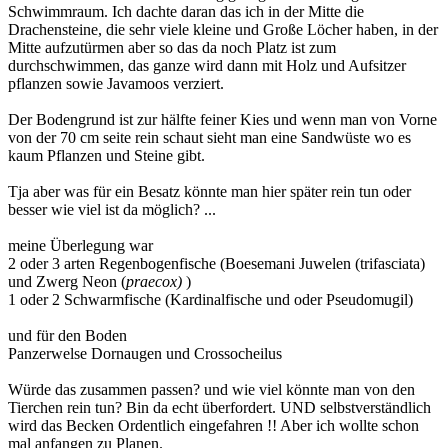
Schwimmraum. Ich dachte daran das ich in der Mitte die
Drachensteine, die sehr viele kleine und Große Löcher haben, in der
Mitte aufzutürmen aber so das da noch Platz ist zum
durchschwimmen, das ganze wird dann mit Holz und Aufsitzer
pflanzen sowie Javamoos verziert.
Der Bodengrund ist zur hälfte feiner Kies und wenn man von Vorne
von der 70 cm seite rein schaut sieht man eine Sandwüste wo es
kaum Pflanzen und Steine gibt.
Tja aber was für ein Besatz könnte man hier später rein tun oder
besser wie viel ist da möglich? ...
meine Überlegung war
2 oder 3 arten Regenbogenfische (Boesemani Juwelen (trifasciata)
und Zwerg Neon (
praecox)
)
1 oder 2 Schwarmfische (Kardinalfische und oder Pseudomugil)
und für den Boden
Panzerwelse Dornaugen und Crossocheilus
Würde das zusammen passen? und wie viel könnte man von den
Tierchen rein tun? Bin da echt überfordert. UND selbstverständlich
wird das Becken Ordentlich eingefahren !! Aber ich wollte schon
mal anfangen zu Planen.