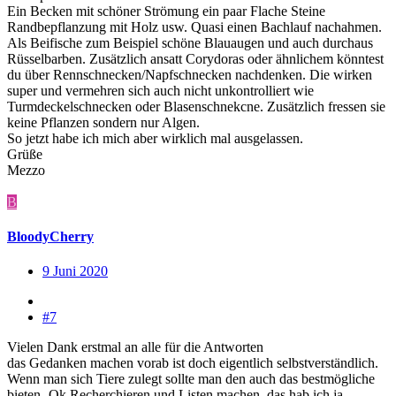
Ein Becken mit schöner Strömung ein paar Flache Steine
Randbepflanzung mit Holz usw. Quasi einen Bachlauf nachahmen.
Als Beifische zum Beispiel schöne Blauaugen und auch durchaus
Rüsselbarben. Zusätzlich ansatt Corydoras oder ähnlichem könntest
du über Rennschnecken/Napfschnecken nachdenken. Die wirken
super und vermehren sich auch nicht unkontrolliert wie
Turmdeckelschnecken oder Blasenschnekcne. Zusätzlich fressen sie
keine Pflanzen sondern nur Algen.
So jetzt habe ich mich aber wirklich mal ausgelassen.
Grüße
Mezzo
B
BloodyCherry
9 Juni 2020
#7
Vielen Dank erstmal an alle für die Antworten
das Gedanken machen vorab ist doch eigentlich selbstverständlich.
Wenn man sich Tiere zulegt sollte man den auch das bestmögliche
bieten
Ok Recherchieren und Listen machen, das hab ich ja