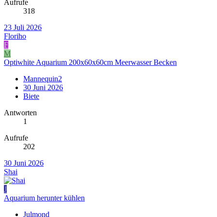
Aufrufe
318
23 Juli 2026
Floriho
F
M
Optiwhite Aquarium 200x60x60cm Meerwasser Becken
Mannequin2
30 Juni 2026
Biete
Antworten
1
Aufrufe
202
30 Juni 2026
Shai
J
Aquarium herunter kühlen
Julmond