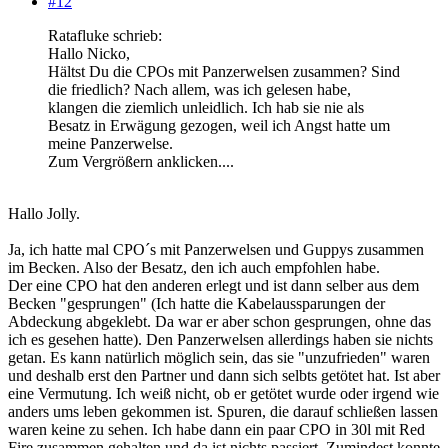
#12
Ratafluke schrieb:
Hallo Nicko,
Hältst Du die CPOs mit Panzerwelsen zusammen? Sind
die friedlich? Nach allem, was ich gelesen habe,
klangen die ziemlich unleidlich. Ich hab sie nie als
Besatz in Erwägung gezogen, weil ich Angst hatte um
meine Panzerwelse.
Zum Vergrößern anklicken....
Hallo Jolly.
Ja, ich hatte mal CPO´s mit Panzerwelsen und Guppys zusammen
im Becken. Also der Besatz, den ich auch empfohlen habe.
Der eine CPO hat den anderen erlegt und ist dann selber aus dem
Becken "gesprungen" (Ich hatte die Kabelaussparungen der
Abdeckung abgeklebt. Da war er aber schon gesprungen, ohne das
ich es gesehen hatte). Den Panzerwelsen allerdings haben sie nichts
getan. Es kann natürlich möglich sein, das sie "unzufrieden" waren
und deshalb erst den Partner und dann sich selbts getötet hat. Ist aber
eine Vermutung. Ich weiß nicht, ob er getötet wurde oder irgend wie
anders ums leben gekommen ist. Spuren, die darauf schließen lassen
waren keine zu sehen. Ich habe dann ein paar CPO in 30l mit Red
Fire zusammen gehalten und da ist nichts passiert. Zumindest konnte