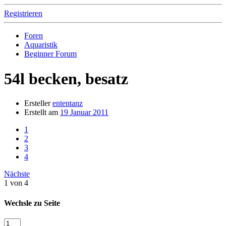
Registrieren
Foren
Aquaristik
Beginner Forum
54l becken, besatz
Ersteller
ententanz
Erstellt am
19 Januar 2011
1
2
3
4
Nächste
1 von 4
Wechsle zu Seite