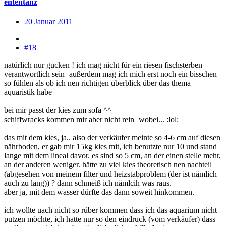
ententanz
20 Januar 2011
#18
natürlich nur gucken ! ich mag nicht für ein riesen fischsterben
verantwortlich sein
außerdem mag ich mich erst noch ein bisschen
so fühlen als ob ich nen richtigen überblick über das thema
aquaristik habe
bei mir passt der kies zum sofa ^^
schiffwracks kommen mir aber nicht rein
wobei... :lol:
das mit dem kies, ja.. also der verkäufer meinte so 4-6 cm auf diesen
nährboden, er gab mir 15kg kies mit, ich benutzte nur 10 und stand
lange mit dem lineal davor. es sind so 5 cm, an der einen stelle mehr,
an der anderen weniger. hätte zu viel kies theoretisch nen nachteil
(abgesehen von meinem filter und heizstabproblem (der ist nämlich
auch zu lang)) ? dann schmeiß ich nämlcih was raus.
aber ja, mit dem wasser dürfte das dann soweit hinkommen.
ich wollte uach nicht so rüber kommen dass ich das aquarium nicht
putzen möchte, ich hatte nur so den eindruck (vom verkäufer) dass