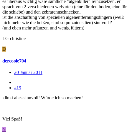
es überaus wichtig wäre sämtliche "algenkiller" reinzusetzen. er
sprach von 2 verschiedenen welsarten (eine für den boden, eine für
die schiebe) und den zebrarennschnecken.
ist die anschaffung von speziellen algenentfernungsdingern (weiß
nich mehr wie die heißen, sind so putzutensilien) sinnvoll ?
(und eben mehr pflanzen und wenig füttern)
LG christine
D
dercoole704
20 Januar 2011
#19
klinkt alles sinnvoll! Würde ich so machen!
Viel Spaß!
N