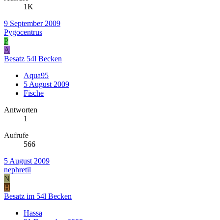
1K
9 September 2009
Pygocentrus
P
A
Besatz 54l Becken
Aqua95
5 August 2009
Fische
Antworten
1
Aufrufe
566
5 August 2009
nephretil
N
H
Besatz im 54l Becken
Hassa