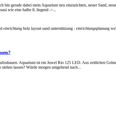
 Ich bin gerade dabei mein Aquarium neu einzurichten, neuer Sand, neue
asi wie eine halbe 8, liegend ->...
nd
einrichtung
holz
layout
sand
unterstützung -
einrichtung
splanung
we
ssen?
 aufzubauen. Aquarium ist ein Juwel Rio 125 LED. Aus zeitlichen Grü
so stehen lassen? Würde morgen umgehend nach...