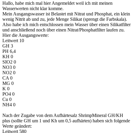
Hallo, habe mich mal hier Angemeldet weil ich mit meinen
Wasserwerten nicht klar komme.
Mein Ausgangswasser ist Belastet mit Nitrat und Phosphat, ein klein
wenig Nitrit ab und zu, jede Menge Silikat (sprengt die Farbskala).
Also habe ich mich entschlossen mein Wasser über einen Silikatfilter
und anschließend noch über einen Nitrat/Phosphatfilter laufen zu.
Hier die Ausgangswerte:
Leitwert 10
GH 3
PH 6,4
KH 0
SIO2 0
NO3 0
NO2 0
CA 0
MG 0
K 0
PO4 0
Cu 0
NH4 0
Nach der Zugabe von dem Aufhärtesalz ShrimpMineral GH/KH
plus (sollte GH um 1 und Kh um 0,5 aufhärten) haben sich folgende
Werte geändert:
Leitwert 580