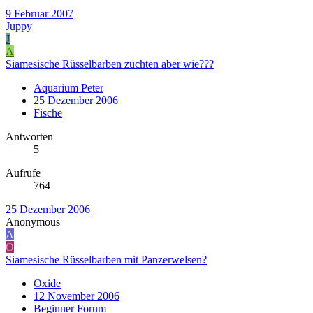
9 Februar 2007
Juppy
J
A
Siamesische Rüsselbarben züchten aber wie???
Aquarium Peter
25 Dezember 2006
Fische
Antworten
5
Aufrufe
764
25 Dezember 2006
Anonymous
A
O
Siamesische Rüsselbarben mit Panzerwelsen?
Oxide
12 November 2006
Beginner Forum