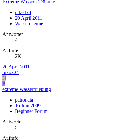
Extreme Wasser - Trübung
niko324
20 April 2011
Wasserchemie
Antworten
4
Aufrufe
2K
20 April 2011
niko324
N
P
extreme Wassertruebung
patronata
16 Juni 2009
Beginner Forum
Antworten
5
Aufrufe