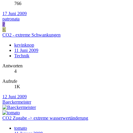
766
17 Juni 2009
patronata
P
K
CO2 - extreme Schwankungen
kevinknop
11 Juni 2009
Technik
Antworten
4
Aufrufe
1K
12 Juni 2009
Baeckermeister
CO2 Zugabe -> extreme wasserwertänderung
tomato