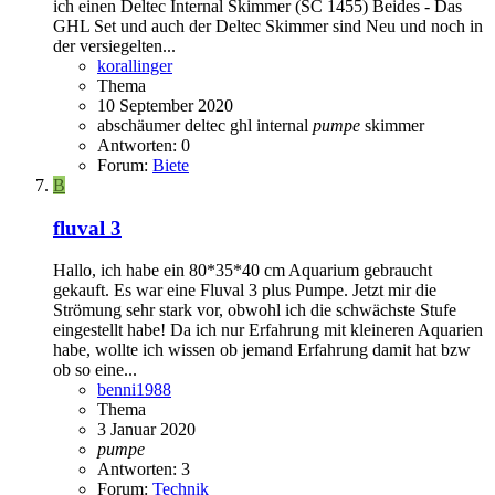
ich einen Deltec Internal Skimmer (SC 1455) Beides - Das
GHL Set und auch der Deltec Skimmer sind Neu und noch in
der versiegelten...
korallinger
Thema
10 September 2020
abschäumer
deltec
ghl
internal
pumpe
skimmer
Antworten: 0
Forum:
Biete
B
fluval 3
Hallo, ich habe ein 80*35*40 cm Aquarium gebraucht
gekauft. Es war eine Fluval 3 plus Pumpe. Jetzt mir die
Strömung sehr stark vor, obwohl ich die schwächste Stufe
eingestellt habe! Da ich nur Erfahrung mit kleineren Aquarien
habe, wollte ich wissen ob jemand Erfahrung damit hat bzw
ob so eine...
benni1988
Thema
3 Januar 2020
pumpe
Antworten: 3
Forum:
Technik