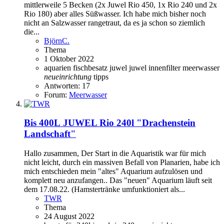
mittlerweile 5 Becken (2x Juwel Rio 450, 1x Rio 240 und 2x
Rio 180) aber alles Süßwasser. Ich habe mich bisher noch
nicht an Salzwasser rangetraut, da es ja schon so ziemlich
die...
BjörnC.
Thema
1 Oktober 2022
aquarien
fischbesatz
juwel
juwel innenfilter
meerwasser
neueinrichtung
tipps
Antworten: 17
Forum:
Meerwasser
Bis 400L
JUWEL Rio 240l "Drachenstein
Landschaft"
Hallo zusammen, Der Start in die Aquaristik war für mich
nicht leicht, durch ein massiven Befall von Planarien, habe ich
mich entschieden mein "altes" Aquarium aufzulösen und
komplett neu anzufangen.. Das "neuen" Aquarium läuft seit
dem 17.08.22. (Hamstertränke umfunktioniert als...
TWR
Thema
24 August 2022