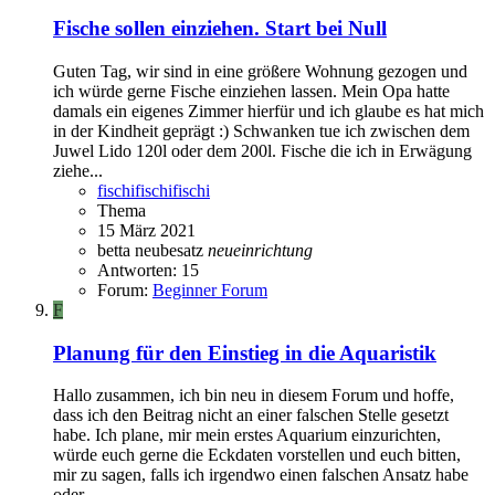
Fische sollen einziehen. Start bei Null
Guten Tag, wir sind in eine größere Wohnung gezogen und
ich würde gerne Fische einziehen lassen. Mein Opa hatte
damals ein eigenes Zimmer hierfür und ich glaube es hat mich
in der Kindheit geprägt :) Schwanken tue ich zwischen dem
Juwel Lido 120l oder dem 200l. Fische die ich in Erwägung
ziehe...
fischifischifischi
Thema
15 März 2021
betta
neubesatz
neueinrichtung
Antworten: 15
Forum:
Beginner Forum
F
Planung für den Einstieg in die Aquaristik
Hallo zusammen, ich bin neu in diesem Forum und hoffe,
dass ich den Beitrag nicht an einer falschen Stelle gesetzt
habe. Ich plane, mir mein erstes Aquarium einzurichten,
würde euch gerne die Eckdaten vorstellen und euch bitten,
mir zu sagen, falls ich irgendwo einen falschen Ansatz habe
oder...