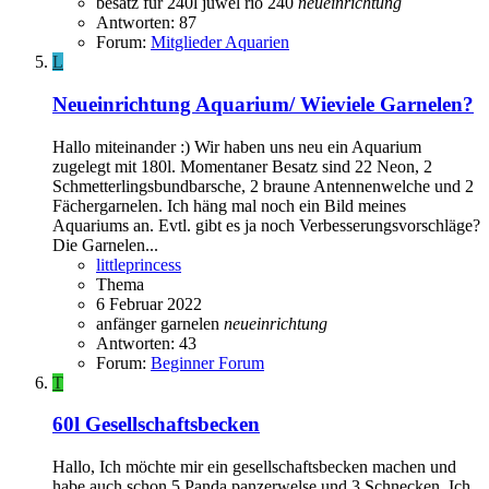
besatz für 240l
juwel rio 240
neueinrichtung
Antworten: 87
Forum:
Mitglieder Aquarien
L
Neueinrichtung Aquarium/ Wieviele Garnelen?
Hallo miteinander :) Wir haben uns neu ein Aquarium
zugelegt mit 180l. Momentaner Besatz sind 22 Neon, 2
Schmetterlingsbundbarsche, 2 braune Antennenwelche und 2
Fächergarnelen. Ich häng mal noch ein Bild meines
Aquariums an. Evtl. gibt es ja noch Verbesserungsvorschläge?
Die Garnelen...
littleprincess
Thema
6 Februar 2022
anfänger
garnelen
neueinrichtung
Antworten: 43
Forum:
Beginner Forum
T
60l Gesellschaftsbecken
Hallo, Ich möchte mir ein gesellschaftsbecken machen und
habe auch schon 5 Panda panzerwelse und 3 Schnecken. Ich