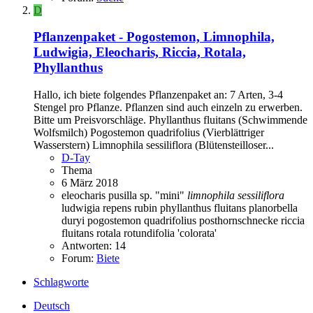
D
Pflanzenpaket - Pogostemon, Limnophila,
Ludwigia, Eleocharis, Riccia, Rotala,
Phyllanthus
Hallo, ich biete folgendes Pflanzenpaket an: 7 Arten, 3-4
Stengel pro Pflanze. Pflanzen sind auch einzeln zu erwerben.
Bitte um Preisvorschläge. Phyllanthus fluitans (Schwimmende
Wolfsmilch) Pogostemon quadrifolius (Vierblättriger
Wasserstern) Limnophila sessiliflora (Blütensteilloser...
D-Tay
Thema
6 März 2018
eleocharis pusilla sp. "mini"
limnophila
sessiliflora
ludwigia repens rubin
phyllanthus fluitans
planorbella
duryi
pogostemon quadrifolius
posthornschnecke
riccia
fluitans
rotala rotundifolia 'colorata'
Antworten: 14
Forum:
Biete
Schlagworte
Deutsch