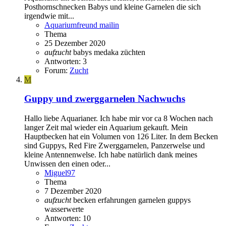
Posthornschnecken Babys und kleine Garnelen die sich
irgendwie mit...
Aquariumfreund mailin
Thema
25 Dezember 2020
aufzucht
babys
medaka
züchten
Antworten: 3
Forum:
Zucht
M
Guppy und zwerggarnelen Nachwuchs
Hallo liebe Aquarianer. Ich habe mir vor ca 8 Wochen nach
langer Zeit mal wieder ein Aquarium gekauft. Mein
Hauptbecken hat ein Volumen von 126 Liter. In dem Becken
sind Guppys, Red Fire Zwerggarnelen, Panzerwelse und
kleine Antennenwelse. Ich habe natürlich dank meines
Unwissen den einen oder...
Miguel97
Thema
7 Dezember 2020
aufzucht
becken
erfahrungen
garnelen
guppys
wasserwerte
Antworten: 10