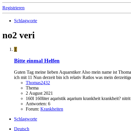
Registrieren
Schlagworte
no2 veri
T
Bitte einmal Helfen
Guten Tag meine lieben Aquarstiker Also mein name ist Thomas
ich mit 11 Nun derzeit bin ich relativ Ratlos was mein derzeiti
Thomas2432
Thema
2 August 2021
160l
160liter
aqaristik
aqarium
krankheit
krankheit?
nitri
Antworten: 6
Forum:
Krankheiten
Schlagworte
Deutsch