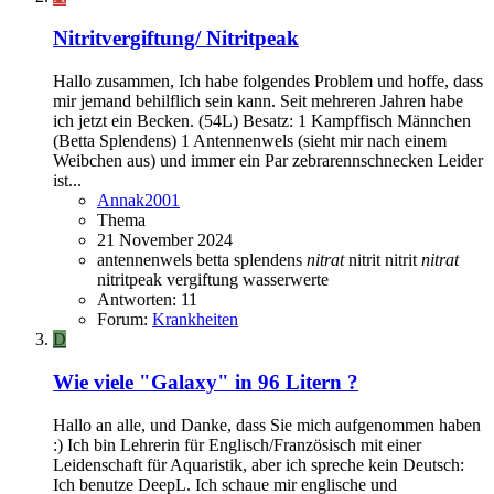
Nitritvergiftung/ Nitritpeak
Hallo zusammen, Ich habe folgendes Problem und hoffe, dass
mir jemand behilflich sein kann. Seit mehreren Jahren habe
ich jetzt ein Becken. (54L) Besatz: 1 Kampffisch Männchen
(Betta Splendens) 1 Antennenwels (sieht mir nach einem
Weibchen aus) und immer ein Par zebrarennschnecken Leider
ist...
Annak2001
Thema
21 November 2024
antennenwels
betta splendens
nitrat
nitrit
nitrit
nitrat
nitritpeak
vergiftung
wasserwerte
Antworten: 11
Forum:
Krankheiten
D
Wie viele "Galaxy" in 96 Litern ?
Hallo an alle, und Danke, dass Sie mich aufgenommen haben
:) Ich bin Lehrerin für Englisch/Französisch mit einer
Leidenschaft für Aquaristik, aber ich spreche kein Deutsch:
Ich benutze DeepL. Ich schaue mir englische und