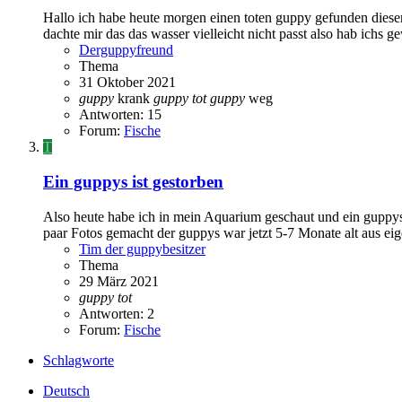
Hallo ich habe heute morgen einen toten guppy gefunden diesen 
dachte mir das das wasser vielleicht nicht passt also hab ichs ge
Derguppyfreund
Thema
31 Oktober 2021
guppy
krank
guppy
tot
guppy
weg
Antworten: 15
Forum:
Fische
T
Ein guppys ist gestorben
Also heute habe ich in mein Aquarium geschaut und ein guppys h
paar Fotos gemacht der guppys war jetzt 5-7 Monate alt aus eige
Tim der guppybesitzer
Thema
29 März 2021
guppy
tot
Antworten: 2
Forum:
Fische
Schlagworte
Deutsch