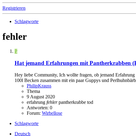
Registrieren
Schlagworte
fehler
P
Hat jemand Erfahrungen mit Pantherkrabben (P
Hey liebe Community, Ich wollte fragen, ob jemand Erfahrung m
100l Becken zusammen mit ein paar Guppys und Perlhuhnbärbli
PhilipKrauss
Thema
9 August 2020
erfahrung
fehler
pantherkrabbe
tod
Antworten: 0
Forum:
Wirbellose
Schlagworte
Deutsch