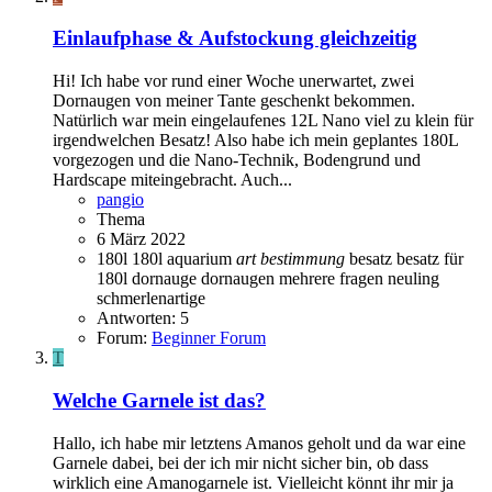
Einlaufphase & Aufstockung gleichzeitig
Hi! Ich habe vor rund einer Woche unerwartet, zwei
Dornaugen von meiner Tante geschenkt bekommen.
Natürlich war mein eingelaufenes 12L Nano viel zu klein für
irgendwelchen Besatz! Also habe ich mein geplantes 180L
vorgezogen und die Nano-Technik, Bodengrund und
Hardscape miteingebracht. Auch...
pangio
Thema
6 März 2022
180l
180l aquarium
art
bestimmung
besatz
besatz für
180l
dornauge
dornaugen
mehrere fragen
neuling
schmerlenartige
Antworten: 5
Forum:
Beginner Forum
T
Welche Garnele ist das?
Hallo, ich habe mir letztens Amanos geholt und da war eine
Garnele dabei, bei der ich mir nicht sicher bin, ob dass
wirklich eine Amanogarnele ist. Vielleicht könnt ihr mir ja