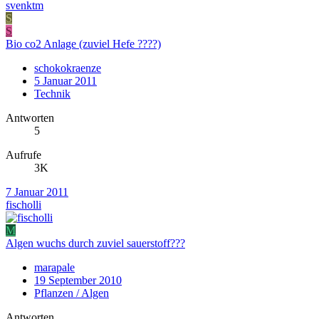
svenktm
S
S
Bio co2 Anlage (zuviel Hefe ????)
schokokraenze
5 Januar 2011
Technik
Antworten
5
Aufrufe
3K
7 Januar 2011
fischolli
M
Algen wuchs durch zuviel sauerstoff???
marapale
19 September 2010
Pflanzen / Algen
Antworten