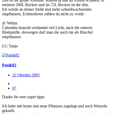
Das ist die große Ambulie. Kannst ja mal im Album schauen, in
meinem 200L Becken und im 72L Becken ist die drin.
Ich würde an deiner Stelle mal mehr schnellwachsendes
einpflanzen, Echinodoren zählen da nicht zu :wink:
@ Wilma
Cabomba braucht verdammt viel Licht, auch die unteren
Blattquirlle, deswegen darf man die auch nie als Büschel
einpflanzen.
LG Tanja
Panik82
22 Oktober 2005
#7
Danke für eure super tipps
Ich habe mir heute mal neue Pflanzen zugelegt und auch Wurzeln
gekauft.