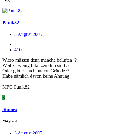
Panik82
3 August 2005
#10
Wieso müssen denn manche belüften :?:
Weil zu wenig Pflanzen drin sind :?:
Oder gibt es auch andere Gründe :?:
Habe nämlich davon keine Ahnung
MFG Panik82
S
Stinnes
Mitglied
3 August 2005