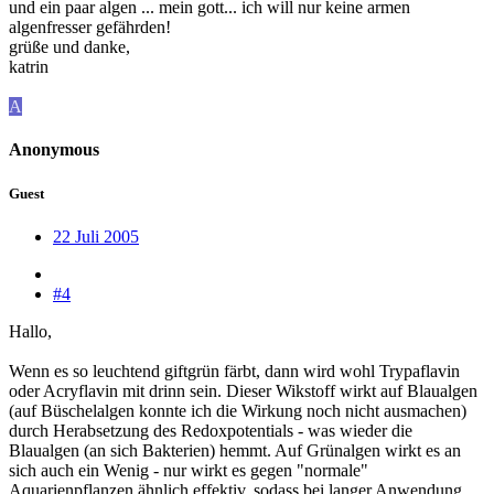
und ein paar algen ... mein gott... ich will nur keine armen
algenfresser gefährden!
grüße und danke,
katrin
A
Anonymous
Guest
22 Juli 2005
#4
Hallo,
Wenn es so leuchtend giftgrün färbt, dann wird wohl Trypaflavin
oder Acryflavin mit drinn sein. Dieser Wikstoff wirkt auf Blaualgen
(auf Büschelalgen konnte ich die Wirkung noch nicht ausmachen)
durch Herabsetzung des Redoxpotentials - was wieder die
Blaualgen (an sich Bakterien) hemmt. Auf Grünalgen wirkt es an
sich auch ein Wenig - nur wirkt es gegen "normale"
Aquarienpflanzen ähnlich effektiv, sodass bei langer Anwendung