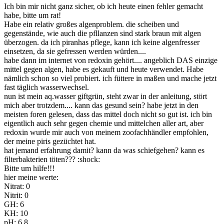
Ich bin mir nicht ganz sicher, ob ich heute einen fehler gemacht
habe, bitte um rat!
Habe ein relativ großes algenproblem. die scheiben und
gegenstände, wie auch die pfllanzen sind stark braun mit algen
überzogen. da ich piranhas pflege, kann ich keine algenfresser
einsetzen, da sie gefressen werden würden....
habe dann im internet von redoxin gehört.... angeblich DAS einzige
mittel gegen algen, habe es gekauft und heute verwendet. Habe
nämlich schon so viel probiert. ich füttere in maßen und mache jetzt
fast täglich wasserwechsel.
nun ist mein aq.wasser giftgrün, steht zwar in der anleitung, stört
mich aber trotzdem.... kann das gesund sein? habe jetzt in den
meisten foren gelesen, dass das mittel doch nicht so gut ist. ich bin
eigentlich auch sehr gegen chemie und mittelchen aller art, aber
redoxin wurde mir auch von meinem zoofachhändler empfohlen,
der meine piris gezüchtet hat.
hat jemand erfahrung damit? kann da was schiefgehen? kann es
filterbakterien töten??? :shock:
Bitte um hilfe!!!
hier meine werte:
Nitrat: 0
Nitrit: 0
GH: 6
KH: 10
pH: 6,8