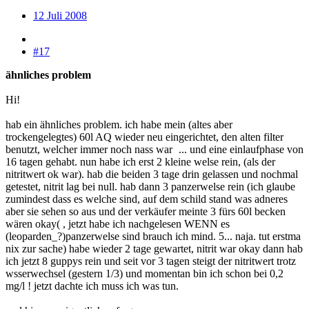
12 Juli 2008
#17
ähnliches problem
Hi!
hab ein ähnliches problem. ich habe mein (altes aber
trockengelegtes) 60l AQ wieder neu eingerichtet, den alten filter
benutzt, welcher immer noch nass war
... und eine einlaufphase von
16 tagen gehabt. nun habe ich erst 2 kleine welse rein, (als der
nitritwert ok war). hab die beiden 3 tage drin gelassen und nochmal
getestet, nitrit lag bei null. hab dann 3 panzerwelse rein (ich glaube
zumindest dass es welche sind, auf dem schild stand was adneres
aber sie sehen so aus und der verkäufer meinte 3 fürs 60l becken
wären okay( , jetzt habe ich nachgelesen WENN es
(leoparden_?)panzerwelse sind brauch ich mind. 5... naja. tut erstma
nix zur sache) habe wieder 2 tage gewartet, nitrit war okay dann hab
ich jetzt 8 guppys rein und seit vor 3 tagen steigt der nitritwert trotz
wsserwechsel (gestern 1/3) und momentan bin ich schon bei 0,2
mg/l ! jetzt dachte ich muss ich was tun.