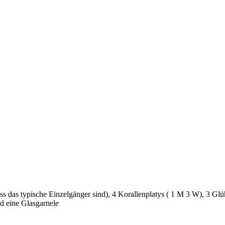
 das typische Einzelgänger sind), 4 Korallenplatys ( 1 M 3 W), 3 Glüh
d eine Glasgarnele