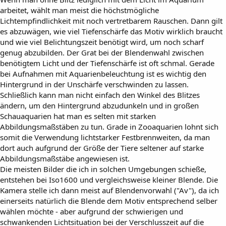
arbeitet, wählt man meist die höchstmögliche
Lichtempfindlichkeit mit noch vertretbarem Rauschen. Dann gilt
es abzuwägen, wie viel Tiefenschärfe das Motiv wirklich braucht
und wie viel Belichtungszeit benötigt wird, um noch scharf
genug abzubilden. Der Grat bei der Blendenwahl zwischen
benötigtem Licht und der Tiefenschärfe ist oft schmal. Gerade
bei Aufnahmen mit Aquarienbeleuchtung ist es wichtig den
Hintergrund in der Unschärfe verschwinden zu lassen.
Schließlich kann man nicht einfach den Winkel des Blitzes
ändern, um den Hintergrund abzudunkeln und in großen
Schauaquarien hat man es selten mit starken
Abbildungsmaßstäben zu tun. Grade in Zooaquarien lohnt sich
somit die Verwendung lichtstarker Festbrennweiten, da man
dort auch aufgrund der Größe der Tiere seltener auf starke
Abbildungsmaßstäbe angewiesen ist.
Die meisten Bilder die ich in solchen Umgebungen schieße,
entstehen bei Iso1600 und vergleichsweise kleiner Blende. Die
Kamera stelle ich dann meist auf Blendenvorwahl ("Av"), da ich
einerseits natürlich die Blende dem Motiv entsprechend selber
wählen möchte - aber aufgrund der schwierigen und
schwankenden Lichtsituation bei der Verschlusszeit auf die