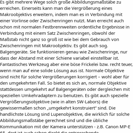
Es gibt mehrere Wege solch große Abbildungsmaßstäbe zu
erreichen. Einerseits kann man die Vergrößerung eines
Makroobjektivs erweitern, indem man es in Verbindung mit
einer Vorlinse oder Zwischenringen nutzt. Man erreicht auch
schon mit normalen Festbrennweiten ordentliche Ergebnisse in
Verbindung mit einem Satz Zwischenringen, obwohl der
Maßstab nicht ganz so groß ist wie bei dem Gebrauch von
Zwischenringen mit Makroobjektiv. Es gibt auch sog.
Balgengeräte. Sie funktionieren genau wie Zwischenringe, nur
dass der Abstand mit einer Schiene variabel einstellbar ist.
Fantastisches Werkzeug aber eine böse Frickelei bzw. recht teuer,
wenn man auf eine solide Lösung aus ist. Normale Objektive
sind nicht für solche Vergrößerungen korrigiert – wohl aber für
den umgekehrten Fall. So bietet es sich an, normale Objektive
stattdessen umgekehrt auf Balgengeräten oder dergleichen mit
speziellen Umkehradaptern zu benutzen. Es gibt auch spezielle
Vergrößerungsobjektive (wie in alten SW-Labors) die
gewissermaßen schon „umgekehrt konstruiert“ sind. Die
handlichste Lösung sind Lupenobjektive, die wirklich für solche
Abbildungsmaßstäbe gerechnet sind und die übliche
Kommunikation mit der Kamera unterstützen - z.B. Canon MP-E
65, dort ist auch schon direkt die entsprechende