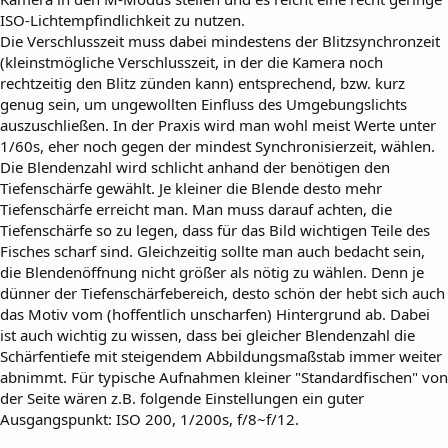
ISO-Lichtempfindlichkeit zu nutzen.
Die Verschlusszeit muss dabei mindestens der Blitzsynchronzeit
(kleinstmögliche Verschlusszeit, in der die Kamera noch
rechtzeitig den Blitz zünden kann) entsprechend, bzw. kurz
genug sein, um ungewollten Einfluss des Umgebungslichts
auszuschließen. In der Praxis wird man wohl meist Werte unter
1/60s, eher noch gegen der mindest Synchronisierzeit, wählen.
Die Blendenzahl wird schlicht anhand der benötigen den
Tiefenschärfe gewählt. Je kleiner die Blende desto mehr
Tiefenschärfe erreicht man. Man muss darauf achten, die
Tiefenschärfe so zu legen, dass für das Bild wichtigen Teile des
Fisches scharf sind. Gleichzeitig sollte man auch bedacht sein,
die Blendenöffnung nicht größer als nötig zu wählen. Denn je
dünner der Tiefenschärfebereich, desto schön der hebt sich auch
das Motiv vom (hoffentlich unscharfen) Hintergrund ab. Dabei
ist auch wichtig zu wissen, dass bei gleicher Blendenzahl die
Schärfentiefe mit steigendem Abbildungsmaßstab immer weiter
abnimmt. Für typische Aufnahmen kleiner "Standardfischen" von
der Seite wären z.B. folgende Einstellungen ein guter
Ausgangspunkt: ISO 200, 1/200s, f/8~f/12.