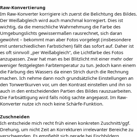
Raw-Konvertierung
Im Raw-Konverter korrigiere ich zuerst die Belichtung des Bildes.
Der Weißabgleich wird auch manchmal korregiert. Dies ist
wichtig, da die menschliche Wahrnehmung die Farbe des
Umgebungslichts gewissermaßen rausrechnet, sich daran
gewöhnt – bekommt man aber Fotos vorgelegt (insbesondere
mit unterschiedlichen Farbstichen) fällt das sofort auf. Daher ist
es oft sinnvoll „per Weißabgleich“, die Lichtfarbe des Fotos
anzupassen. Zwar hat man es bei Blitzlicht mit einer mehr oder
weniger festgelegten Farbtemperatur zu tun. Jedoch kann einem
die Färbung des Wassers da einen Strich durch die Rechnung
machen. Ich nehme dann noch grundsätzliche Einstellungen an
den Tonwertkurven vor, um den Kontrast einstellen und ihn so
auch in den entscheidenden Partien des Bildes rauszuarbeiten.
Die Farbsättigung wird falls nötig sachte angepasst. Im Raw-
Konverter nutze ich noch keine Schärfe-Funktion.
Zuschneiden
Ich entscheide mich recht früh einen konkreten Zuschnitt/ggf.
Drehung, um nicht Zeit an Korrekturen irrelevanter Bereiche zu
verschwenden. Es empfiehlt sich gerade bei Fischbildern,