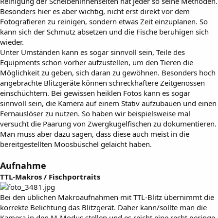
Reinigung der Scheibeninnenseiten hat jeder so seine Methoden.
Besonders hier es aber wichtig, nicht erst direkt vor dem
Fotografieren zu reinigen, sondern etwas Zeit einzuplanen. So
kann sich der Schmutz absetzen und die Fische beruhigen sich
wieder.
Unter Umständen kann es sogar sinnvoll sein, Teile des
Equipments schon vorher aufzustellen, um den Tieren die
Möglichkeit zu geben, sich daran zu gewöhnen. Besonders hoch
angebrachte Blitzgeräte können schreckhaftere Zeitgenossen
einschüchtern. Bei gewissen heiklen Fotos kann es sogar
sinnvoll sein, die Kamera auf einem Stativ aufzubauen und einen
Fernauslöser zu nutzen. So haben wir beispielsweise mal
versucht die Paarung von Zwergkugelfischen zu dokumentieren.
Man muss aber dazu sagen, dass diese auch meist in die
bereitgestellten Moosbüschel gelaicht haben.
Aufnahme
TTL-Makros / Fischportraits
Bei den üblichen Makroaufnahmen mit TTL-Blitz übernimmt die
korrekte Belichtung das Blitzgerät. Daher kann/sollte man die
Kamera in den M-Modus stellen und es reicht eine recht geringe