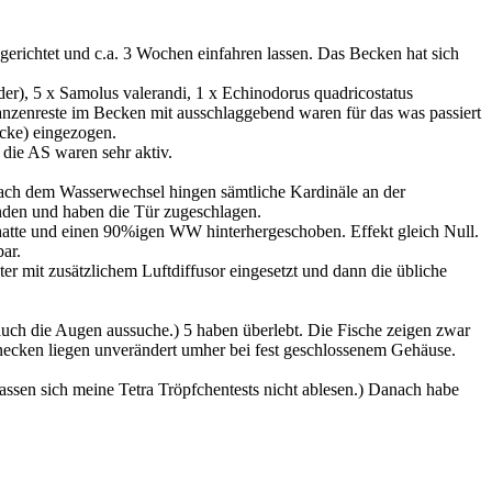
gerichtet und c.a. 3 Wochen einfahren lassen. Das Becken hat sich
Luder), 5 x Samolus valerandi, 1 x Echinodorus quadricostatus
anzenreste im Becken mit ausschlaggebend waren für das was passiert
ecke) eingezogen.
 die AS waren sehr aktiv.
ach dem Wasserwechsel hingen sämtliche Kardinäle an der
nden und haben die Tür zugeschlagen.
atte und einen 90%igen WW hinterhergeschoben. Effekt gleich Null.
ar.
r mit zusätzlichem Luftdiffusor eingesetzt und dann die übliche
r auch die Augen aussuche.) 5 haben überlebt. Die Fische zeigen zwar
hnecken liegen unverändert umher bei fest geschlossenem Gehäuse.
assen sich meine Tetra Tröpfchentests nicht ablesen.) Danach habe