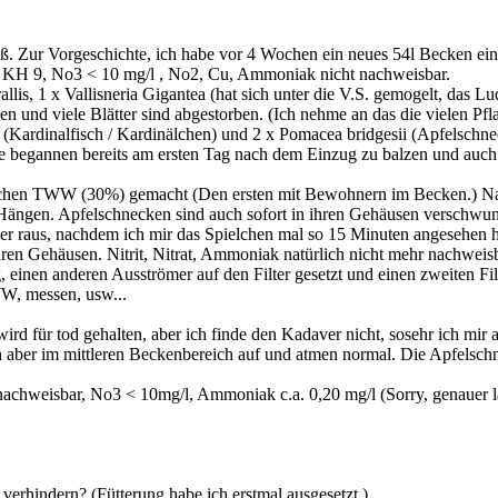
ß. Zur Vorgeschichte, ich habe vor 4 Wochen ein neues 54l Becken ein
, KH 9, No3 < 10 mg/l , No2, Cu, Ammoniak nicht nachweisbar.
irallis, 1 x Vallisneria Gigantea (hat sich unter die V.S. gemogelt, das 
und viele Blätter sind abgestorben. (Ich nehme an das die vielen Pfl
 (Kardinalfisch / Kardinälchen) und 2 x Pomacea bridgesii (Apfelschn
le begannen bereits am ersten Tag nach dem Einzug zu balzen und auch
tlichen TWW (30%) gemacht (Den ersten mit Bewohnern im Becken.) N
 Hängen. Apfelschnecken sind auch sofort in ihren Gehäusen verschwu
r raus, nachdem ich mir das Spielchen mal so 15 Minuten angesehen h
ren Gehäusen. Nitrit, Nitrat, Ammoniak natürlich nicht mehr nachweisb
nen anderen Ausströmer auf den Filter gesetzt und einen zweiten Filte
W, messen, usw...
 wird für tod gehalten, aber ich finde den Kadaver nicht, sosehr ich mi
ich aber im mittleren Beckenbereich auf und atmen normal. Die Apfelsc
nachweisbar, No3 < 10mg/l, Ammoniak c.a. 0,20 mg/l (Sorry, genauer l
verhindern? (Fütterung habe ich erstmal ausgesetzt.)