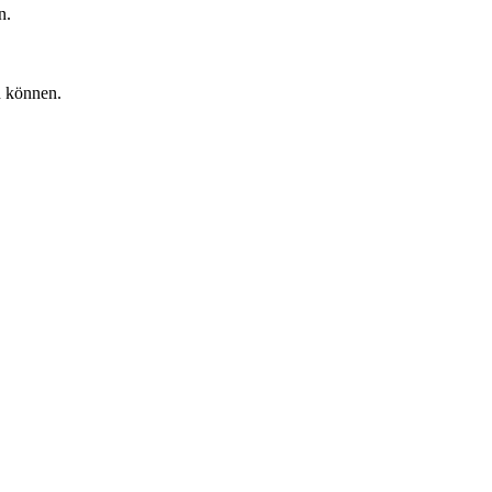
n.
n können.