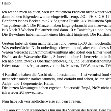
Hallo.
Ich wende mich an euch, weil ich mit einem Problem nicht weiter wei
dann bei den folgenden werten eingestellt. Temp: 23C, PH 8, GH 17
Bepflanzt ist das Becken mit 2 x Sagittaria Pusilla, 4 x Vallisneria Sp
"magdalenensis". Die Pflanzen haben lange gebraucht um anzuwachsen 
ist.) Nach 3 Wochen Einlaufzeit sind dann 10 x Tanichthys albonubes
Die Bewohner haben schlicht einen Idealstart hingelegt. Die Kardinä
Gestern habe ich dann nicht gefüttert und gegen 15:00 den wöchen
Wasseroberfläche. Nicht unbedingt schwer atmend, aber eben dieses
Wegen Verdacht auf Ammoniakvergiftung also sofort den Eimer wiede
Fische an der Wasseroberfläche, Schnecken ohne Lebenszeichen in ih
Ich hab dann, zwecks Oberflächenbewegung und Sauerstofferhöhung, ei
Kriesennacht des Aquarianers verbracht. Messen, TWW, messen, TW
4 Kardinäle haben die Nacht nicht überstanden.
, 1 ist vermisst (und
mehr oder minder starkes taumeln, sind entfärbt und scheu, halten s
Achja, und 1 depremierter Halter.
Die letzten Messungen haben ergeben: Sauerstoff: 7mg/l, No2: nicht 
ich wieder 20l gewechselt.
Nun habe ich verständlicherweise ein paar Fragen.
1) Kann ich noch irgendetwas tun um das Sterben der letzten Tiere zu 