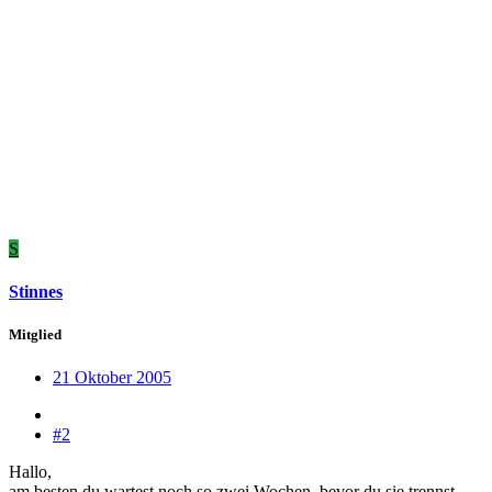
S
Stinnes
Mitglied
21 Oktober 2005
#2
Hallo,
am besten du wartest noch so zwei Wochen, bevor du sie trennst.